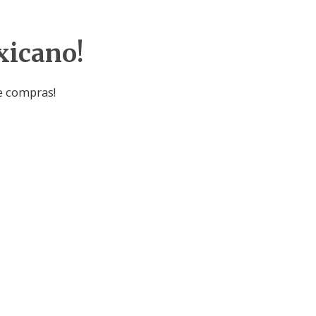
xicano!
e compras!