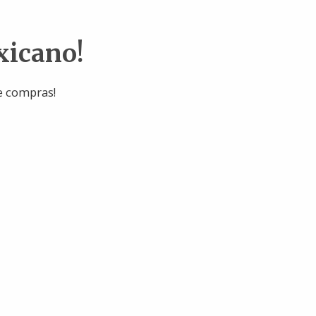
xicano!
e compras!