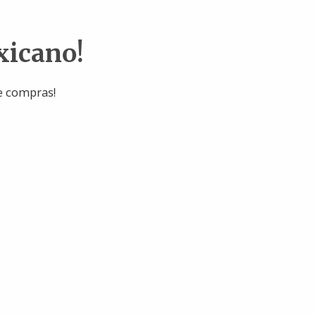
xicano!
e compras!