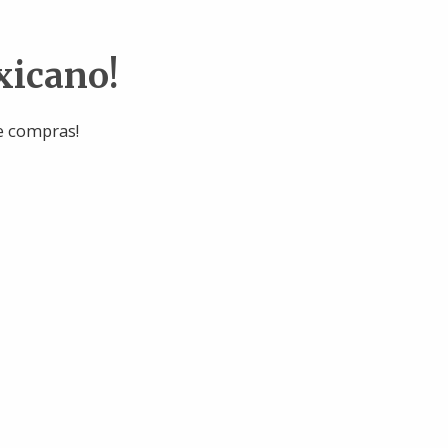
xicano!
e compras!