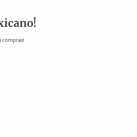
xicano!
e compras!