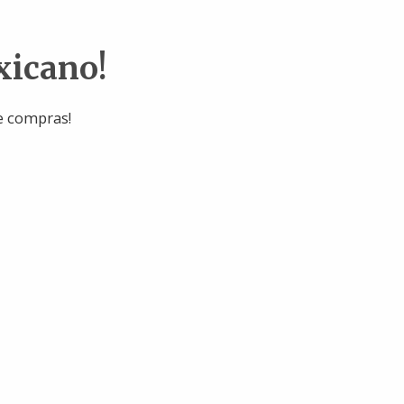
xicano!
e compras!