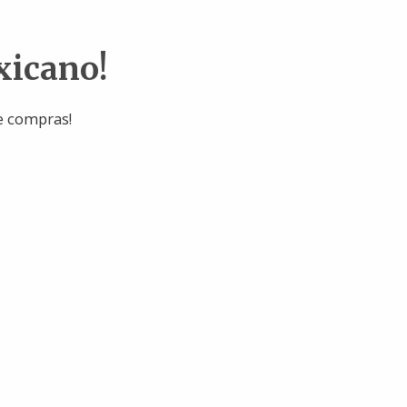
xicano!
e compras!