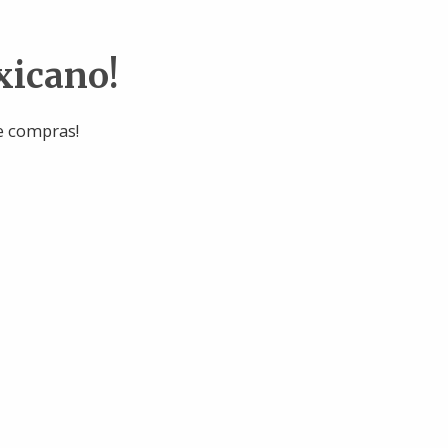
xicano!
e compras!