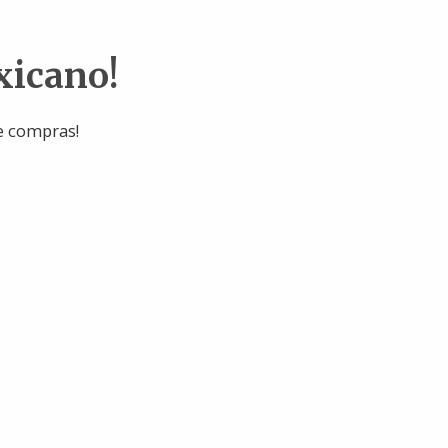
xicano!
e compras!