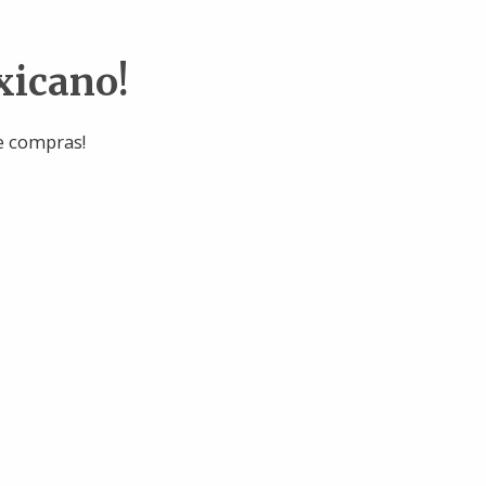
xicano!
e compras!